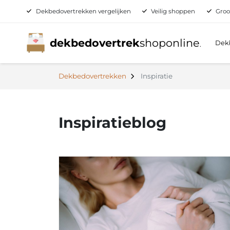
Dekbedovertrekken vergelijken
Veilig shoppen
Groo
dekbedovertrek
shoponline
Dek
.
Dekbedovertrekken
Inspiratie
Inspiratieblog