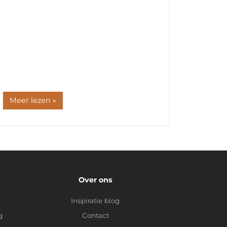
Meer lezen »
Over ons
Inspiratie blog
g
Contact