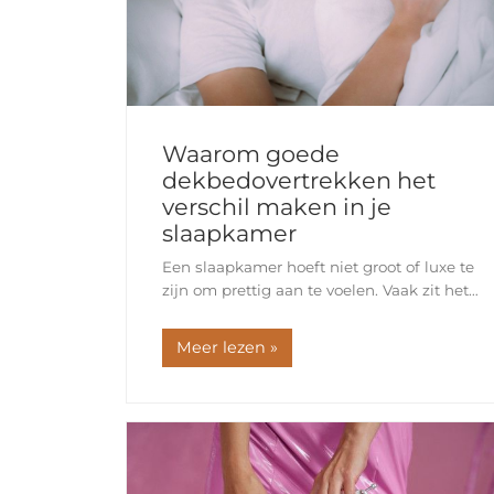
Waarom goede
dekbedovertrekken het
verschil maken in je
slaapkamer
Een slaapkamer hoeft niet groot of luxe te
zijn om prettig aan te voelen. Vaak zit het
verschil juist in de basis. Een goed bed,
fijne verlichting, rustige kleuren en
Meer lezen »
beddengoed dat lekker ligt.…